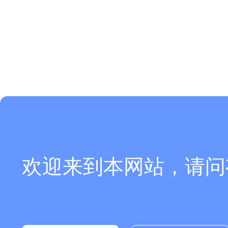
欢迎来到本网站，请问