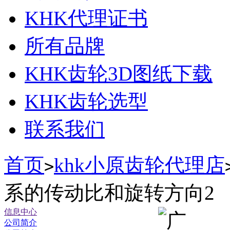
KHK代理证书
所有品牌
KHK齿轮3D图纸下载
KHK齿轮选型
联系我们
首页
khk小原齿轮代理店
>
系的传动比和旋转方向2
信息中心
公司简介