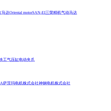
达Oriental motor
SAN-EI三荣精机气动马达
阳铁工气压缸电动夹爪
UMA萨茨玛电机株式会社
神钢电机株式会社