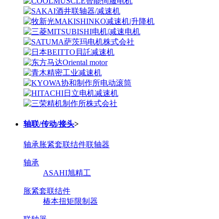
轴联/传动/接头
>
轴承
胀紧套联结件
联轴器
轴承
ASAHI旭精工
胀紧套联结件
椿本扭矩限制器