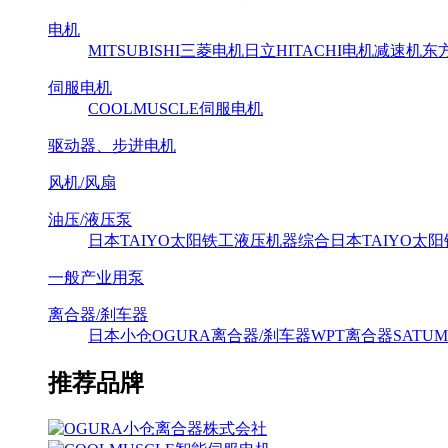
电机
MITSUBISHI三菱电机
日立HITACHI电机减速机
东方马
伺服电机
COOLMUSCLE伺服电机
驱动器、步进电机
风机/风扇
油压/液压泵
日本TAIYO太阳铁工液压机器综合
日本TAIYO太
一般产业用泵
离合器/刹车器
日本小仓OGURA离合器/刹车器
WPT离合器
SAT
推荐品牌