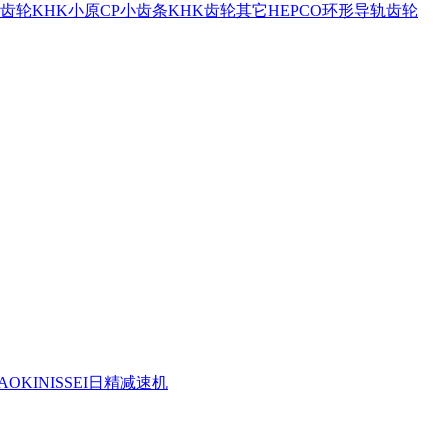
斜齿轮
KHK小原CP小齿条
KHK齿轮其它
HEPCO环形导轨齿轮
OKI
NISSEI日精减速机