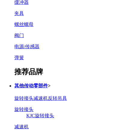
缓冲器
夹具
螺丝螺母
阀门
电源/传感器
弹簧
推荐品牌
其他传动零部件
>
旋转接头
减速机
反转吊具
旋转接头
KJC旋转接头
减速机