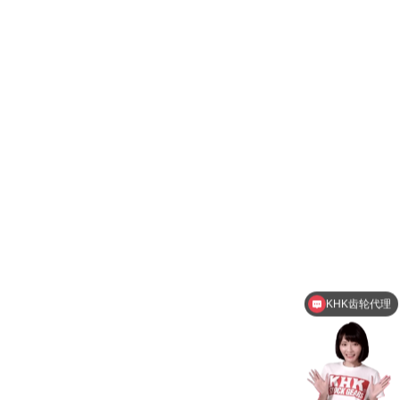
KHK齿轮代理
小仓离合器咨询