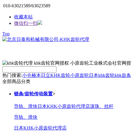
010-63021589/63023589
收藏本站
微信扫一扫
Top
热门搜索:
小仓
椿本
日立
KHK齿轮
小原齿轮
日本khk
齿轮
khk齿条
全部商品分类
链条/齿轮传动装置
>
导轨、滑块
日本KHK小原齿轮代理店
滚珠、丝杆
导轨、滑块
日本KHK小原齿轮代理店