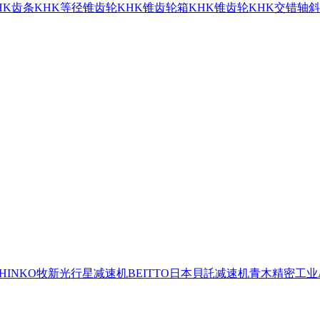
HK齿条
KHK等径锥齿轮
KHK锥齿轮箱
KHK锥齿轮
KHK交错轴
SHINKO牧新光行星减速机
BEITTO日本貝託减速机
青木精密工业A