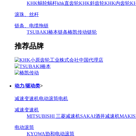
KHK蜗轮蜗杆
khk直齿轮
KHK斜齿轮
KHK内齿轮
K
滚珠、丝杆
链条、电缆拖链
TSUBAKI椿本链条
椿凯传动链轮
推荐品牌
动力/驱动类
>
减速变速机
电动滚筒
电机
减速变速机
MITSUBISHI 三菱减速机
SAKAI酒井减速机
MAKI
电动滚筒
KYOWA协和电动滚筒